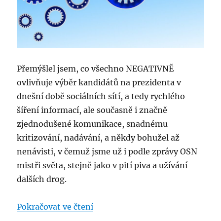
Přemýšlel jsem, co všechno NEGATIVNĚ
ovlivňuje výběr kandidátů na prezidenta v
dnešní době sociálních sítí, a tedy rychlého
šíření informací, ale současně i značně
zjednodušené komunikace, snadnému
kritizování, nadávání, a někdy bohužel až
nenávisti, v čemuž jsme už i podle zprávy OSN
mistři světa, stejně jako v pití piva a užívání
dalších drog.
„Co NESMÍ být český kandidát n
Pokračovat ve čtení