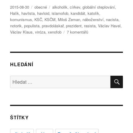
Publikováno:
Rubriky:
Štítky:
2015-08-30
obecné
alkoholik
,
církev
,
globální oteplování
,
Halík
,
havlista
,
havloid
,
islamofob
,
kandidát
,
katolík
,
komunismus
,
KSČ
,
KSČM
,
Miloš Zeman
,
náboženství
,
nacista
,
notorik
,
populista
,
pravdoláskař
,
prezident
,
rasista
,
Václav Havel
,
u
Václav Klaus
,
viróza
,
xenofob
7 komentářů
textu
s
názvem
Co
NESMÍ
HLEDÁNÍ
být
český
HLE
Hledat:
kandidát
na
prezidenta
ŠTÍTKY