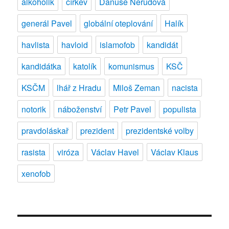
alkoholik
církev
Danuše Nerudová
generál Pavel
globální oteplování
Halík
havlista
havloid
islamofob
kandidát
kandidátka
katolík
komunismus
KSČ
KSČM
lhář z Hradu
Miloš Zeman
nacista
notorik
náboženství
Petr Pavel
populista
pravdoláskař
prezident
prezidentské volby
rasista
viróza
Václav Havel
Václav Klaus
xenofob