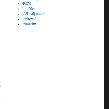
e
NSČM
Rodičům
Sděl svůj názor
Kapkovač
Primárky
o-
,
u