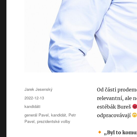
Autor:
Jarek Jesenský
Od části prodemo
Publikováno:
2022-12-13
relevantní, ale 
Rubriky:
kandidáti
estébák Bureš
Štítky:
generál Pavel
,
kandidát
,
Petr
odpracovávají
Pavel
,
prezidentské volby
„Byl to komu