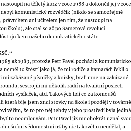
nastoupil na tříletý kurz v roce 1988 a dokončil jej v roc
y nebyl komunistický rozvědčík (nikdo se samozřejmě
 právníkem ani učitelem jen tím, že nastoupí na
ou školu), ale stal se až po Sametové revoluci
důstojníkem našeho demokratického státu.
KSČ.“
 1985 až 1989, protože Petr Pavel pochází z komunistick
 neměl to štěstí jako já, že mi rodiče a kamarádi řekli o
li mi zakázané písničky a knížky, brali mne na zakázané
oundu, sestrojili mi několik rádií na kvalitní poslech
dních vysílaček, atd. Takových lidí co za komoušů
i která bije jsem znal stovky na škole i později v továrně
ovi věřím, že to pro něj tehdy v jeho prostředí byla jediná
 byť to neomlouvám. Petr Pavel již mnohokrát uznal svo
 s dnešními vědomostmi už by nic takového neudělal, a