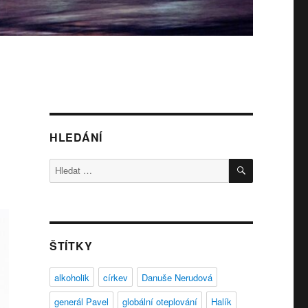
HLEDÁNÍ
HLEDÁNÍ
Hledat:
ŠTÍTKY
alkoholik
církev
Danuše Nerudová
generál Pavel
globální oteplování
Halík