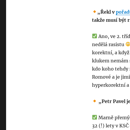
„Řekl v
pořad
takže musí být r
Ano, ve 2. tří
nedělá rasistu
korektní, a když
klukem nemám sna
kdo koho tehdy n
Romové a je jim
hyperkorektní a 
„Petr Pavel 
Marně přemýšl
32 (!) lety v KS