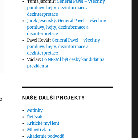
Tůma Jaromír
:
Generál Pavel – všechny
pomluvy, hejty, dezinformace a
dezinterpretace
Jarek Jesenský
:
Generál Pavel – všechny
pomluvy, hejty, dezinformace a
dezinterpretace
Pavel Kovář
:
Generál Pavel – všechny
pomluvy, hejty, dezinformace a
dezinterpretace
Václav
:
Co NESMÍ být český kandidát na
prezidenta
NAŠE DALŠÍ PROJEKTY
o
Mítinky
Řetězák
Kritické myšlení
Mluviti zlato
Akademie podvodů