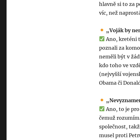
hlavně si to za 
víc, než naprostá
„Voják by ne
Ano, kreténi 
poznali za komo
neměli být v žádn
kdo toho ve vzdě
(nejvyšší vojens
Obama či Donald
„Nevyznamena
Ano, to je pr
čemuž rozumím. 
společnost, takž
musel proti Pet