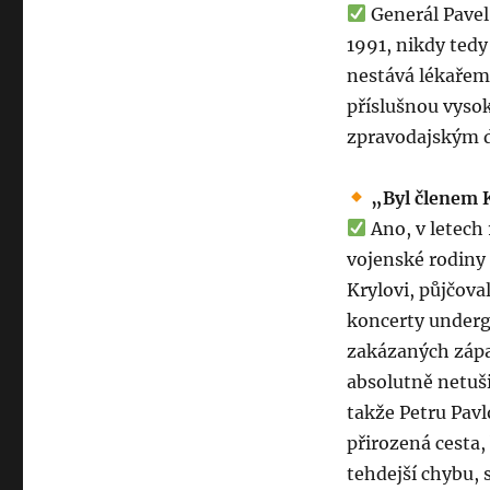
Generál Pavel 
1991, nikdy ted
nestává lékařem,
příslušnou vysok
zpravodajským 
„Byl členem 
Ano, v letech
vojenské rodiny a
Krylovi, půjčova
koncerty undergr
zakázaných zápa
absolutně netušil
takže Petru Pavl
přirozená cesta,
tehdejší chybu,