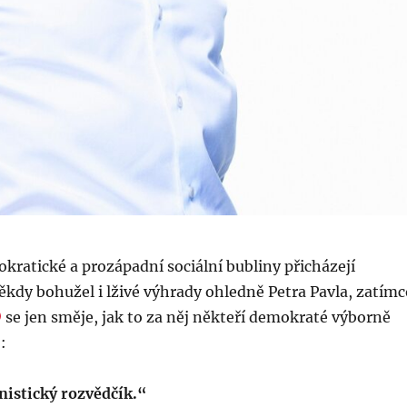
kratické a prozápadní sociální bubliny přicházejí
někdy bohužel i lživé výhrady ohledně Petra Pavla, zatímc
se jen směje, jak to za něj někteří demokraté výborně
:
nistický rozvědčík.“