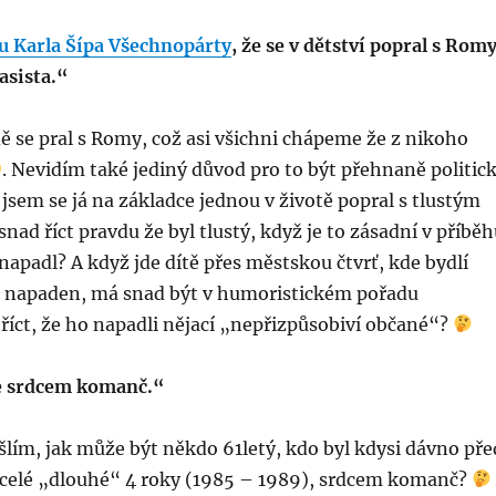
u Karla Šípa Všechnopárty
, že se v dětství popral s Romy
asista.“
dě se pral s Romy, což asi všichni chápeme že z nikoho
. Nevidím také jediný důvod pro to být přehnaně politic
 jsem se já na základce jednou v životě popral s tlustým
d říct pravdu že byl tlustý, když je to zásadní v příběh
apadl? A když jde dítě přes městskou čtvrť, kde bydlí
i napaden, má snad být v humoristickém pořadu
říct, že ho napadli nějací „nepřizpůsobiví občané“?
je srdcem komanč.“
ím, jak může být někdo 61letý, kdo byl kdysi dávno pře
Č celé „dlouhé“ 4 roky (1985 – 1989), srdcem komanč?