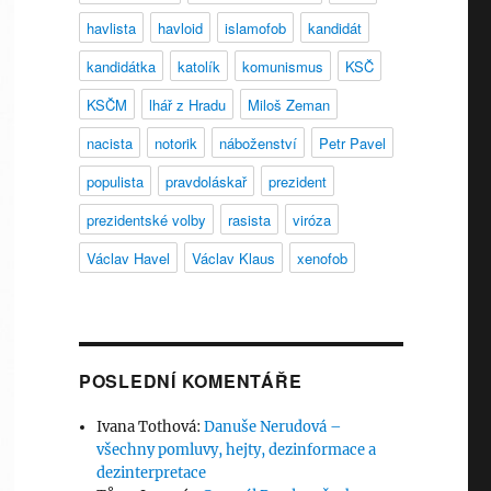
havlista
havloid
islamofob
kandidát
kandidátka
katolík
komunismus
KSČ
KSČM
lhář z Hradu
Miloš Zeman
nacista
notorik
náboženství
Petr Pavel
populista
pravdoláskař
prezident
prezidentské volby
rasista
viróza
Václav Havel
Václav Klaus
xenofob
POSLEDNÍ KOMENTÁŘE
Ivana Tothová
:
Danuše Nerudová –
všechny pomluvy, hejty, dezinformace a
dezinterpretace