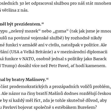
posledních 30 let odpracoval službou pro náš stát mnohe
 většina z nás.
měl být prezidentem.“
typu „zelený mozek“ nebo „guma“ (tak jak jsme je mno
ušů na povinné vojenské službě) by rozhodně nikdy
é funkci v armádě ani v civilu, natožpak v politice. Ale
lání (USA a Velká Británie) a v mezinárodní diplomacii
ká funkce v NATO, osobně jednal s politiky jako Barack
 Trump) dosáhl více než Petr Pavel, ať hodí kamenem.
l by bratry Mašínovy.“
o část prodemokratických a prozápadních voličů problém,
Ale názor na činy bratří Mašínů dodnes rozdělují česko
e by si každý měl říct, zda je tohle skutečně důvod, aby
ru Pavlovi bojovat společně s estébákem Burešem?