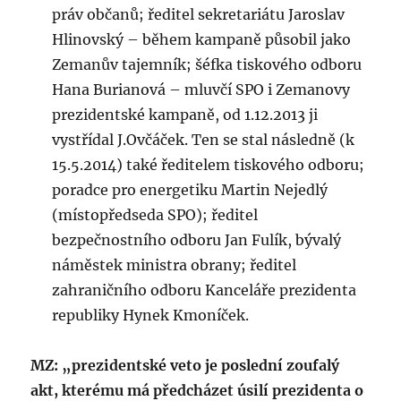
práv občanů; ředitel sekretariátu Jaroslav
Hlinovský – během kampaně působil jako
Zemanův tajemník; šéfka tiskového odboru
Hana Burianová – mluvčí SPO i Zemanovy
prezidentské kampaně, od 1.12.2013 ji
vystřídal J.Ovčáček. Ten se stal následně (k
15.5.2014) také ředitelem tiskového odboru;
poradce pro energetiku Martin Nejedlý
(místopředseda SPO); ředitel
bezpečnostního odboru Jan Fulík, bývalý
náměstek ministra obrany; ředitel
zahraničního odboru Kanceláře prezidenta
republiky Hynek Kmoníček.
MZ: „prezidentské veto je poslední zoufalý
akt, kterému má předcházet úsilí prezidenta o