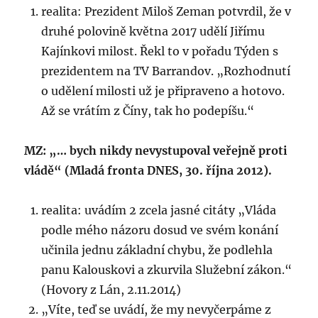
realita: Prezident Miloš Zeman potvrdil, že v
druhé polovině května 2017 udělí Jiřímu
Kajínkovi milost. Řekl to v pořadu Týden s
prezidentem na TV Barrandov. „Rozhodnutí
o udělení milosti už je připraveno a hotovo.
Až se vrátím z Číny, tak ho podepíšu.“
MZ: „… bych nikdy nevystupoval veřejně proti
vládě“ (Mladá fronta DNES, 30. října 2012).
realita: uvádím 2 zcela jasné citáty „Vláda
podle mého názoru dosud ve svém konání
učinila jednu základní chybu, že podlehla
panu Kalouskovi a zkurvila Služební zákon.“
(Hovory z Lán, 2.11.2014)
„Víte, teď se uvádí, že my nevyčerpáme z