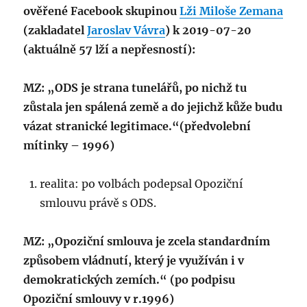
ověřené Facebook skupinou
Lži Miloše Zemana
(zakladatel
Jaroslav Vávra
) k 2019-07-20
(aktuálně 57 lží a nepřesností):
MZ: „ODS je strana tunelářů, po nichž tu
zůstala jen spálená země a do jejichž kůže budu
vázat stranické legitimace.“(předvolební
mítinky – 1996)
realita: po volbách podepsal Opoziční
smlouvu právě s ODS.
MZ: „Opoziční smlouva je zcela standardním
způsobem vládnutí, který je využíván i v
demokratických zemích.“ (po podpisu
Opoziční smlouvy v r.1996)