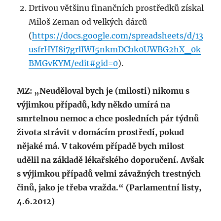
Drtivou většinu finančních prostředků získal
Miloš Zeman od velkých dárců
(
https://docs.google.com/spreadsheets/d/13
usfrHYI8i7grlIWI5nkmDCbk0UWBG2hX_0k
BMGvKYM/edit#gid=0
).
MZ: „Neuděloval bych je (milosti) nikomu s
výjimkou případů, kdy někdo umírá na
smrtelnou nemoc a chce posledních pár týdnů
života strávit v domácím prostředí, pokud
nějaké má. V takovém případě bych milost
udělil na základě lékařského doporučení. Avšak
s výjimkou případů velmi závažných trestných
činů, jako je třeba vražda.“ (Parlamentní listy,
4.6.2012)