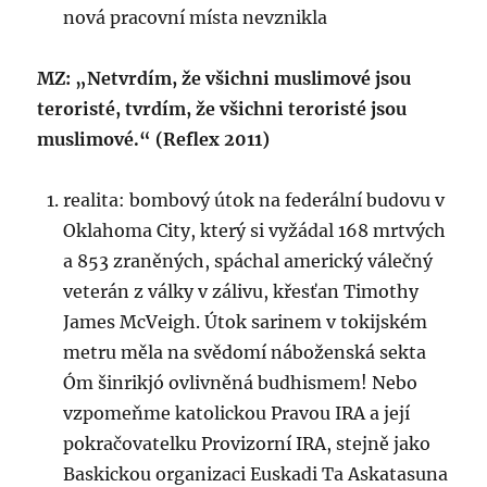
nová pracovní místa nevznikla
MZ: „Netvrdím, že všichni muslimové jsou
teroristé, tvrdím, že všichni teroristé jsou
muslimové.“ (Reflex 2011)
realita: bombový útok na federální budovu v
Oklahoma City, který si vyžádal 168 mrtvých
a 853 zraněných, spáchal americký válečný
veterán z války v zálivu, křesťan Timothy
James McVeigh. Útok sarinem v tokijském
metru měla na svědomí náboženská sekta
Óm šinrikjó ovlivněná budhismem! Nebo
vzpomeňme katolickou Pravou IRA a její
pokračovatelku Provizorní IRA, stejně jako
Baskickou organizaci Euskadi Ta Askatasuna