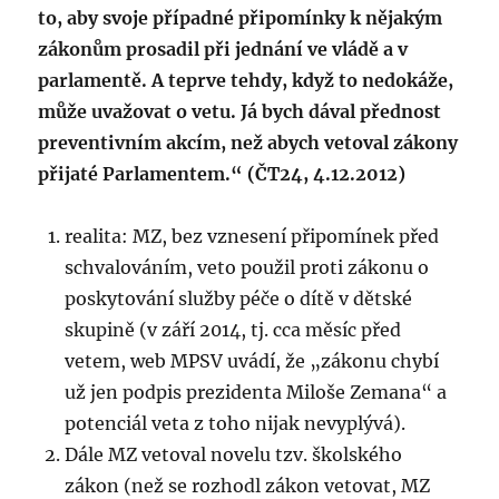
to, aby svoje případné připomínky k nějakým
zákonům prosadil při jednání ve vládě a v
parlamentě. A teprve tehdy, když to nedokáže,
může uvažovat o vetu. Já bych dával přednost
preventivním akcím, než abych vetoval zákony
přijaté Parlamentem.“ (ČT24, 4.12.2012)
realita: MZ, bez vznesení připomínek před
schvalováním, veto použil proti zákonu o
poskytování služby péče o dítě v dětské
skupině (v září 2014, tj. cca měsíc před
vetem, web MPSV uvádí, že „zákonu chybí
už jen podpis prezidenta Miloše Zemana“ a
potenciál veta z toho nijak nevyplývá).
Dále MZ vetoval novelu tzv. školského
zákon (než se rozhodl zákon vetovat, MZ