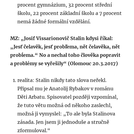
procent gymnázium, 32 procent střední
školu, 22 procent základní školu a 7 procent
nemá žádné formální vzdělání.
MZ: „Josif Vissarionovič Stalin kdysi říkal:
„Jesť čelavěk, jesť probľema, nět čelavěka, nět
probĺema.“ No a nechal toho člověka popravit
a problémy se vyřešily“ (Olomouc 20.3.2017)
realita: Stalin nikdy tato slova neřekl.
Připsal mu je Anatolij Rybakov v románu
Děti Arbatu. Spisovatel později vzpomínal,
že tuto větu možná od někoho zaslechl,
možná ji vymyslel: „To ale byla Stalinova
zásada. Jen jsem ji jednoduše a stručně
zformuloval.“